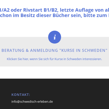
/A2 oder Rivstart B1/B2, letzte Auflage von a
 schon im Besitz dieser Bücher sein, bitte zu
BERATUNG & ANMELDUNG "KURSE IN SCHWEDEN"
Klicken Sie hier, wenn Sie sich für Kurse in Schweden interessieren.
KONTAKT:
info@schwedisch-erleben.de